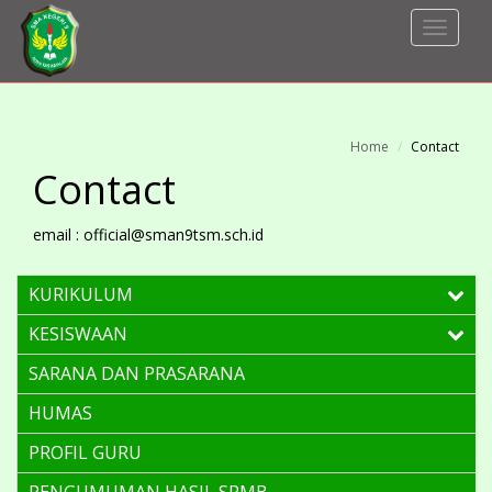
Toggle
Navigat
Home
Contact
Contact
email : official@sman9tsm.sch.id
KURIKULUM
KESISWAAN
SARANA DAN PRASARANA
HUMAS
PROFIL GURU