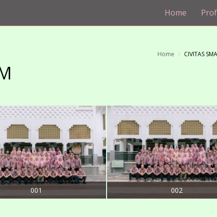
Home
Prof
Home
CIVITAS SM
SM
001
002