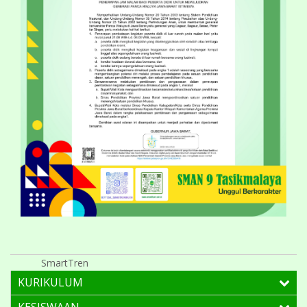
SmartTren
KURIKULUM
KESISWAAN